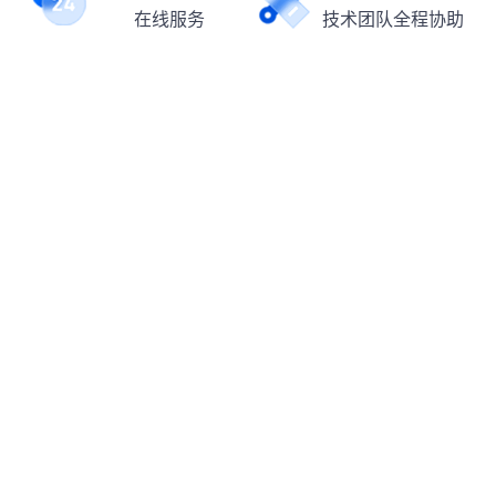
在线服务
技术团队全程协助
1V1定制
大客户服务
量身打造解决方案
满足更多业务需求
产品介绍
资源与支持
代理商
关于我们
全球动态住宅
常见问题
代理商申请
版权声明
全球静态住宅
使用手册
代理商登录
隐私协议
全球静态机房
博客文章
法律声明
合作伙伴
推广计划