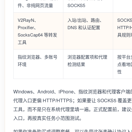
件、非纯网页流量
SOCKS5
V2RayN、
入站/出站、路由、
SOCKS
Proxifier、
DNS 和认证配置
HTTP
SocksCap64 等转发
具规则
工具
指纹浏览器、多账号
浏览器配置项和代理
按平台
环境
检测结果
点看地
性
Windows、Android、iPhone、指纹浏览器和代
代理入口更偏 HTTP/HTTPS；如果要让 SOCKS5
工具，而不是只在系统代理里填一遍。正式配置前，建议
入口，再按真实任务小范围测试。
如果你准备购买或调整套餐，可以先用这张表确认协议入