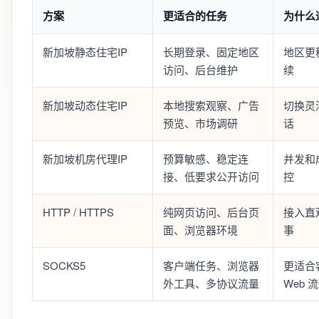
方案
更适合的任务
为什么
新加坡静态住宅IP
长期登录、固定地区
地区更
访问、后台维护
续
新加坡动态住宅IP
本地搜索观察、广告
切换灵
预览、市场调研
话
新加坡机房代理IP
预算敏感、稳定连
并发和
接、低要求公开访问
控
HTTP / HTTPS
纯网页访问、后台页
接入直
面、浏览器环境
事
SOCKS5
客户端任务、浏览器
更适合
外工具、多协议流量
Web 