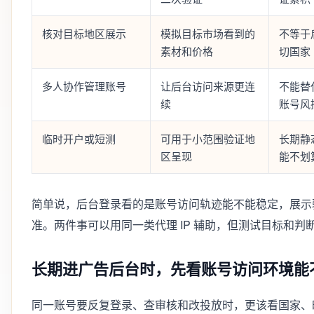
核对目标地区展示
模拟目标市场看到的
不等于
素材和价格
切国家
多人协作管理账号
让后台访问来源更连
不能替
续
账号风
临时开户或短测
可用于小范围验证地
长期静态
区呈现
能不划
简单说，后台登录看的是账号访问轨迹能不能稳定，展示
准。两件事可以用同一类代理 IP 辅助，但测试目标和判
长期进广告后台时，先看账号访问环境能
同一账号要反复登录、查审核和改投放时，更该看国家、