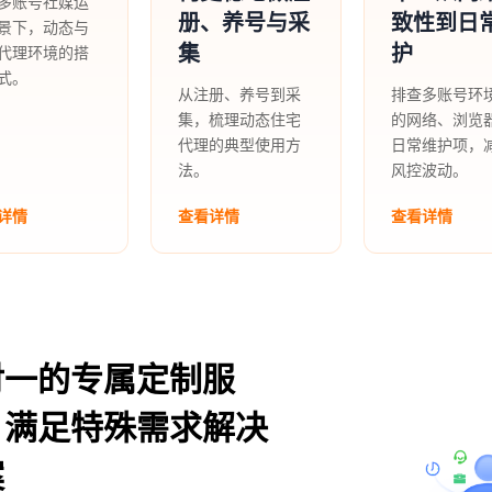
多账号社媒运
册、养号与采
致性到日
景下，动态与
集
护
代理环境的搭
式。
从注册、养号到采
排查多账号环
集，梳理动态住宅
的网络、浏览
代理的典型使用方
日常维护项，
法。
风控波动。
详情
查看详情
查看详情
对一的专属定制服
，满足特殊需求解决
案